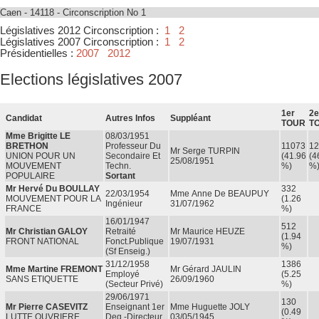
Caen - 14118 - Circonscription No 1
Législatives 2012 Circonscription :
1
2
Législatives 2007 Circonscription :
1
2
Présidentielles :
2007
2012
Elections législatives 2007
1er
2e
Candidat
Autres Infos
Suppléant
TOUR
T
Mme Brigitte LE
08/03/1951
BRETHON
Professeur Du
11073
12
Mr Serge TURPIN
UNION POUR UN
Secondaire Et
(41.96
(4
25/08/1951
MOUVEMENT
Techn.
%)
%
POPULAIRE
Sortant
Mr Hervé Du BOULLAY
332
22/03/1954
Mme Anne De BEAUPUY
MOUVEMENT POUR LA
(1.26
Ingénieur
31/07/1962
FRANCE
%)
16/01/1947
512
Mr Christian GALOY
Retraité
Mr Maurice HEUZE
(1.94
FRONT NATIONAL
Fonct.publique
19/07/1931
%)
(sf Enseig.)
31/12/1958
1386
Mme Martine FREMONT
Mr Gérard JAULIN
Employé
(5.25
SANS ETIQUETTE
26/09/1960
(secteur Privé)
%)
29/06/1971
130
Mr Pierre CASEVITZ
Enseignant 1er
Mme Huguette JOLY
(0.49
LUTTE OUVRIERE
Deg.-Directeur
03/05/1945