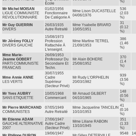
%)
École
Mr Michel MOISAN
01/02/1956
536
Mme Lison DUCASTELLE
LIGUE COMMUNISTE
Fonctionnaire
(2.03
04/06/1976
REVOLUTIONNAIRE
De Catégorie A
%)
31
Mr Guy GUERRIN
26/03/1935
Mme Ysabelle BRIARD
(0.12
DIVERS
Autre Retraité
10/05/1951
%)
15/08/1973
386
Mr Jérémy FOLLY
Profession
Mme Martine TETREL
(1.46
DIVERS GAUCHE
Rattachée À
21/09/1953
%)
L'enseignt.
Mme Marie-
26/09/1953
370
Jeanne GOBERT
Professeur Du
Mr Alain BOHERE
(1.4
PARTI COMMUNISTE
Secondaire Et
25/08/1952
%)
FRANCAIS
Techn.
30/07/1955
939
Mme Annie ANNE
Cadre
Mr Rudy L'ORPHELIN
(3.56
LES VERTS
Supérieur
20/03/1982
%)
(secteur Privé)
148
Mr Yves AUBRY
10/05/1968
Mr Arnaud GILBERT
(0.56
SANS ETIQUETTE
Commercant
04/10/1965
%)
41
Mr Pierre MARCHAND
07/05/1949
Mme Jacqueline TANCELIN
(0.16
COMMUNISTES
Autre Retraité
10/10/1953
%)
Mr Etienne ADAM
27/06/1947
351
Mme Liliane RABOIN
GAUCHE ALTERNATIVE
Autre Cadre
(1.33
13/10/1945
2007
(secteur Privé)
%)
19/06/1947
9548
14
Mr Philippe DURON
Mr Gilles DETERVILLE